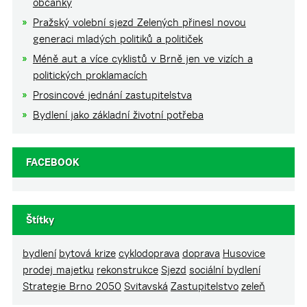
občanky
Pražský volební sjezd Zelených přinesl novou
generaci mladých politiků a političek
Méně aut a více cyklistů v Brně jen ve vizích a
politických proklamacích
Prosincové jednání zastupitelstva
Bydlení jako základní životní potřeba
FACEBOOK
Štítky
bydlení
bytová krize
cyklodoprava
doprava
Husovice
prodej majetku
rekonstrukce
Sjezd
sociální bydlení
Strategie Brno 2050
Svitavská
Zastupitelstvo
zeleň