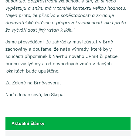
obsahuje. Bezprostřední zkušenost s tím, že si něco
vypěstuju a sním, má v tomhle kontextu velkou hodnotu.
Nejen proto, že přispívá k soběstačnosti a zkracuje
dodavatelské řetězce a přepravní vzdálenosti, ale i proto,
že vytváří dost jiný vztah k jídlu.“
Jsme přesvědčeni, že zahrádky musí zůstat v Brně
zachovány a doufáme, že naše výhrady, které byly
součástí připomínek k Návrhu nového ÚPmB či petice,
budou vyslyšeny a od nevhodných změn v daných
lokalitách bude upuštěno.
Za Zelené na Brně-severu,
Naďa Johanisová, Ivo Skopal
Aktuální články