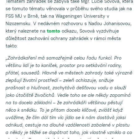
Tématem zahrádek se zabývá také Mgr. Lucie Sovová, která
se tomuto tématu věnovala v průběhu svého studia jak na
FSS MU v Brně, tak na Wageningen University v
Nizozemsku. V nedávném rozhovoru s Naďou Johanisovou,
který naleznete na
tomto
odkazu, Sovová vyzdvihuje
důležitost zachování ochrany zahrádek v rámci města
takto:
„Zahrádkaření má samozřejmě celou řadu funkcí. Pro
většinu lidí je to koníček, prostor pro setkávání rodiny,
přátel, sousedů. Hlavně ve městech zahrady také výrazně
zlepšují životní prostředí – zeleň ochlazuje, snižuje
prašnost a hlučnost, zachytává dešťovou vodu a slouží
jako útočiště živočichů. Vedle toho se ale někdy zapomíná
na to docela základní – že zahrádkáři většinou pěstují
něco k snědku. To je přitom docela klíčové, zvlášť když
uvážíme, že čím dál tím víc jídla se k nám dostává jaksi
odnikud, cestuje na dlouhé vzdálenosti zabalené v plastu
a někdy je těžké se dopátrat toho, jak vlastně vzniklo a co