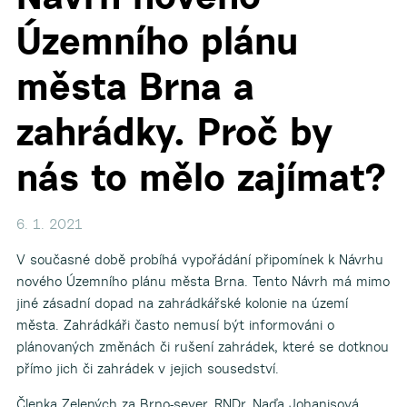
Územního plánu
města Brna a
zahrádky. Proč by
nás to mělo zajímat?
6. 1. 2021
V současné době probíhá vypořádání připomínek k Návrhu
nového Územního plánu města Brna. Tento Návrh má mimo
jiné zásadní dopad na zahrádkářské kolonie na území
města. Zahrádkáři často nemusí být informováni o
plánovaných změnách či rušení zahrádek, které se dotknou
přímo jich či zahrádek v jejich sousedství.
Členka Zelených za Brno-sever, RNDr. Naďa Johanisová,