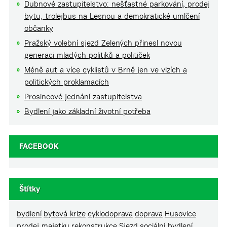
Dubnové zastupitelstvo: nešťastné parkování, prodej
bytu, trolejbus na Lesnou a demokratické umlčení
občanky
Pražský volební sjezd Zelených přinesl novou
generaci mladých politiků a političek
Méně aut a více cyklistů v Brně jen ve vizích a
politických proklamacích
Prosincové jednání zastupitelstva
Bydlení jako základní životní potřeba
FACEBOOK
Štítky
bydlení
bytová krize
cyklodoprava
doprava
Husovice
prodej majetku
rekonstrukce
Sjezd
sociální bydlení