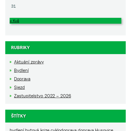
31
« Kvě
RUBRIKY
Aktuání zprávy
Bydlení
Doprava
Sjezd
Zastupitelstvo 2022 – 2026
ŠTÍTKY
bydlení
bytová krize
cyklodoprava
doprava
Husovice