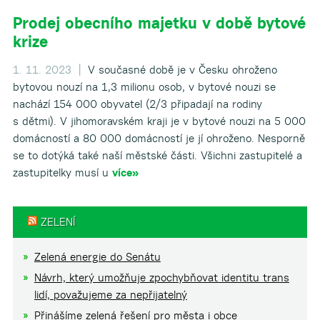
Prodej obecního majetku v době bytové
krize
1. 11. 2023 |
V současné době je v Česku ohroženo
bytovou nouzí na 1,3 milionu osob, v bytové nouzi se
nachází 154 000 obyvatel (2/3 připadají na rodiny
s dětmi). V jihomoravském kraji je v bytové nouzi na 5 000
domácností a 80 000 domácností je jí ohroženo. Nesporně
se to dotýká také naší městské části. Všichni zastupitelé a
zastupitelky musí u
více»
ZELENÍ
Zelená energie do Senátu
Návrh, který umožňuje zpochybňovat identitu trans
lidí, považujeme za nepřijatelný
Přinášíme zelená řešení pro města i obce