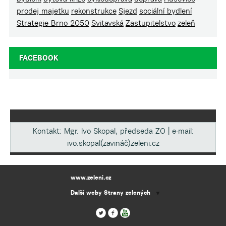
prodej majetku
rekonstrukce
Sjezd
sociální bydlení
Strategie Brno 2050
Svitavská
Zastupitelstvo
zeleň
FACEBOOK
Kontakt: Mgr. Ivo Skopal, předseda ZO | e-mail:
ivo.skopal(zavináč)zeleni.cz
www.zeleni.cz
Další weby Strany zelených
▼