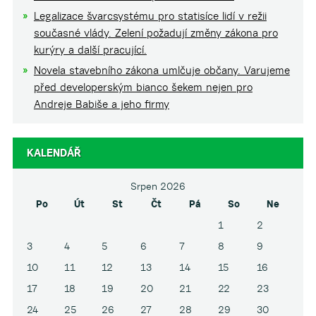
Legalizace švarcsystému pro statisíce lidí v režii
současné vlády. Zelení požadují změny zákona pro
kurýry a další pracující.
Novela stavebního zákona umlčuje občany. Varujeme
před developerským bianco šekem nejen pro
Andreje Babiše a jeho firmy
KALENDÁŘ
Srpen 2026
Po
Út
St
Čt
Pá
So
Ne
1
2
3
4
5
6
7
8
9
10
11
12
13
14
15
16
17
18
19
20
21
22
23
24
25
26
27
28
29
30