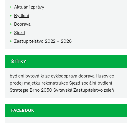
Aktuání zprávy
Bydlení
Doprava
Sjezd
Zastupitelstvo 2022 – 2026
ŠTÍTKY
bydlení
bytová krize
cyklodoprava
doprava
Husovice
prodej majetku
rekonstrukce
Sjezd
sociální bydlení
Strategie Brno 2050
Svitavská
Zastupitelstvo
zeleň
FACEBOOK