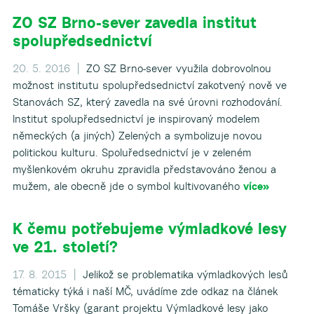
ZO SZ Brno-sever zavedla institut
spolupředsednictví
20. 5. 2016 |
ZO SZ Brno-sever využila dobrovolnou
možnost institutu spolupředsednictví zakotvený nově ve
Stanovách SZ, který zavedla na své úrovni rozhodování.
Institut spolupředsednictví je inspirovaný modelem
německých (a jiných) Zelených a symbolizuje novou
politickou kulturu. Spoluředsednictví je v zeleném
myšlenkovém okruhu zpravidla představováno ženou a
mužem, ale obecně jde o symbol kultivovaného
více»
K čemu potřebujeme výmladkové lesy
ve 21. století?
17. 8. 2015 |
Jelikož se problematika výmladkových lesů
tématicky týká i naší MČ, uvádíme zde odkaz na článek
Tomáše Vršky (garant projektu Výmladkové lesy jako