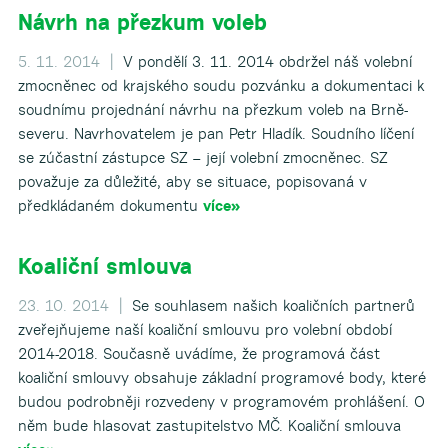
Návrh na přezkum voleb
5. 11. 2014 |
V pondělí 3. 11. 2014 obdržel náš volební
zmocněnec od krajského soudu pozvánku a dokumentaci k
soudnímu projednání návrhu na přezkum voleb na Brně-
severu. Navrhovatelem je pan Petr Hladík. Soudního líčení
se zúčastní zástupce SZ – její volební zmocněnec. SZ
považuje za důležité, aby se situace, popisovaná v
předkládaném dokumentu
více»
Koaliční smlouva
23. 10. 2014 |
Se souhlasem našich koaličních partnerů
zveřejňujeme naší koaliční smlouvu pro volební období
2014-2018. Současně uvádíme, že programová část
koaliční smlouvy obsahuje základní programové body, které
budou podrobněji rozvedeny v programovém prohlášení. O
něm bude hlasovat zastupitelstvo MČ. Koaliční smlouva