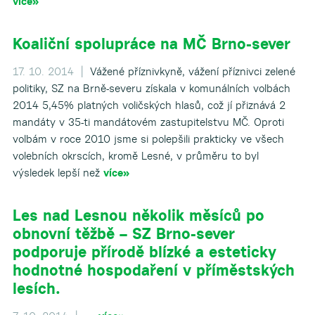
více»
Koaliční spolupráce na MČ Brno-sever
17. 10. 2014 |
Vážené příznivkyně, vážení příznivci zelené
politiky, SZ na Brně-severu získala v komunálních volbách
2014 5,45% platných voličských hlasů, což jí přiznává 2
mandáty v 35-ti mandátovém zastupitelstvu MČ. Oproti
volbám v roce 2010 jsme si polepšili prakticky ve všech
volebních okrscích, kromě Lesné, v průměru to byl
výsledek lepší než
více»
Les nad Lesnou několik měsíců po
obnovní těžbě – SZ Brno-sever
podporuje přírodě blízké a esteticky
hodnotné hospodaření v příměstských
lesích.