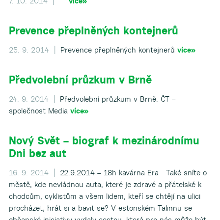
7. 10. 2014 |
více»
Prevence přeplněných kontejnerů
25. 9. 2014 |
Prevence přeplněných kontejnerů
více»
Předvolební průzkum v Brně
24. 9. 2014 |
Předvolební průzkum v Brně: ČT –
společnost Media
více»
Nový Svět – biograf k mezinárodnímu
Dni bez aut
16. 9. 2014 |
22.9.2014 – 18h kavárna Era Také sníte o
městě, kde nevládnou auta, které je zdravé a přátelské k
chodcům, cyklistům a všem lidem, kteří se chtějí na ulici
procházet, hrát si a bavit se? V estonském Talinnu se
občanské iniciativy vydaly cestou, která pro nás může být