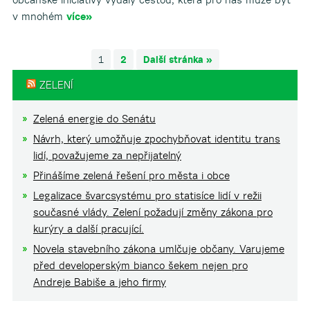
v mnohém
více»
1
2
Další stránka »
ZELENÍ
Zelená energie do Senátu
Návrh, který umožňuje zpochybňovat identitu trans
lidí, považujeme za nepřijatelný
Přinášíme zelená řešení pro města i obce
Legalizace švarcsystému pro statisíce lidí v režii
současné vlády. Zelení požadují změny zákona pro
kurýry a další pracující.
Novela stavebního zákona umlčuje občany. Varujeme
před developerským bianco šekem nejen pro
Andreje Babiše a jeho firmy